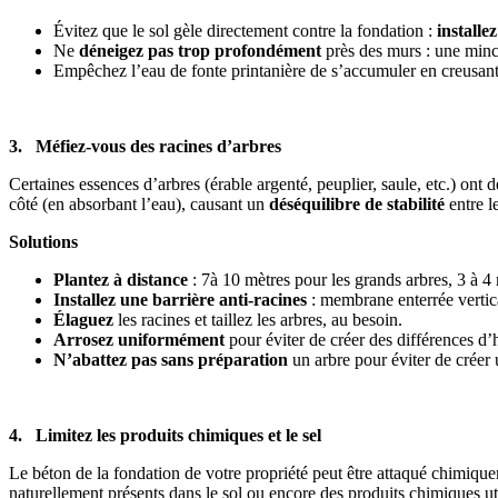
Évitez que le sol gèle directement contre la fondation :
installe
Ne
déneigez pas trop profondément
près des murs : une minc
Empêchez l’eau de fonte printanière de s’accumuler en creusan
3. Méfiez-vous des racines d’arbres
Certaines essences d’arbres (érable argenté, peuplier, saule, etc.) ont 
côté (en absorbant l’eau), causant un
déséquilibre de stabilité
entre le
Solutions
Plantez à distance
: 7à 10 mètres pour les grands arbres, 3 à 4 
Installez une barrière anti-racines
: membrane enterrée vertica
Élaguez
les racines et taillez les arbres, au besoin.
Arrosez uniformément
pour éviter de créer des différences d’
N’abattez pas sans préparation
un arbre pour éviter
de créer 
4. Limitez les produits chimiques et le sel
Le béton de la fondation de votre propriété peut être attaqué chimiqu
naturellement présents dans le sol ou encore des produits chimiques ut