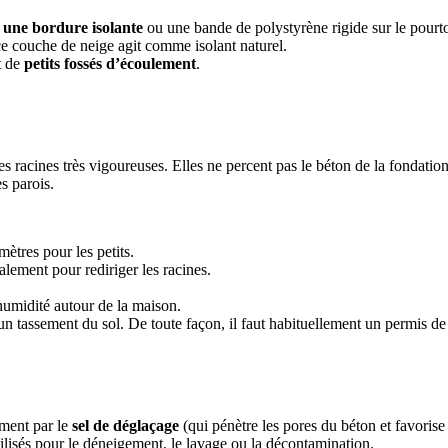
z une bordure isolante
ou une bande de polystyrène rigide sur le pourto
e couche de neige agit comme isolant naturel.
t de
petits fossés d’écoulement
.
des racines très vigoureuses. Elles ne percent pas le béton de la fondatio
s parois.
mètres pour les petits.
lement pour rediriger les racines.
humidité autour de la maison.
un tassement du sol. De toute façon, il faut habituellement un permis de l
ement par le
sel de déglaçage
(qui pénètre les pores du béton et favorise
ilisés pour le déneigement, le lavage ou la décontamination.